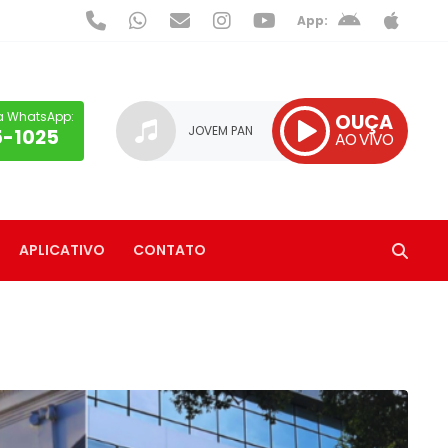
App:
a WhatsApp:
OUÇA
JOVEM PAN
5-1025
AO VIVO
APLICATIVO
CONTATO