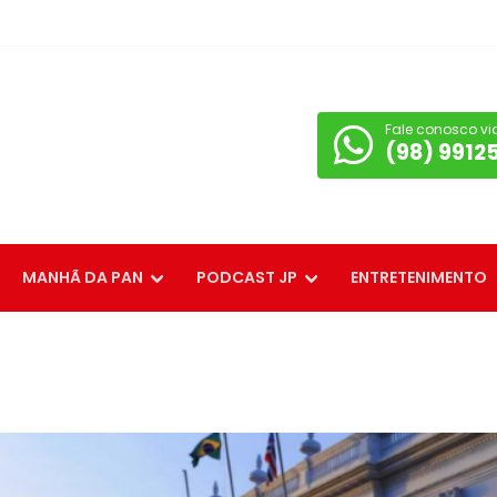
Fale conosco vi
(98) 9912
MANHÃ DA PAN
PODCAST JP
ENTRETENIMENTO