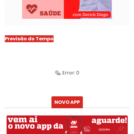
Previsão do Tempo
São Luís
-
Min.
Máx.
Error: 0
Sensação
Vento
Umidade do ar
Chuva
Atualizado às
NOVO APP