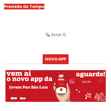
Previsão do Tempo
São Luís
-
Min.
Máx.
Error: 0
Sensação
Vento
Umidade do ar
Chuva
Atualizado às
NOVO APP