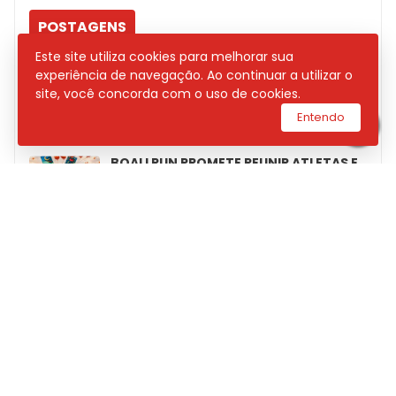
POSTAGENS
Este site utiliza cookies para melhorar sua
DNIT INICIARÁ MANUTENÇÃO NA PONTE
experiência de navegação. Ao continuar a utilizar o
DO ESTREITO DOS MOSQUITOS NESTA
site, você concorda com o uso de cookies.
QUINTA; TRÂNSITO TERÁ SISTEMA ‘PARE
Entendo
E SIGA’ NA BR-135
BOALI RUN PROMETE REUNIR ATLETAS E
INCENTIVAR HÁBITOS SAUDÁVEIS EM
GRANDE CORRIDA DE RUA
“TEM SAMBA DO PROFESSOR” REÚNE
MÚSICA E SOLIDARIEDADE COM SHOW
INÉDITO DE JU DINIZ EM SÃO LUÍS
POLÍCIA CIVIL INCINERA MAIS DE 2
TONELADAS DE DROGAS NO MARANHÃO
ENALDINHO ESTREIA TURNÊ “A ORIGEM
DE HAPPY & ANGRY” EM SÃO LUÍS NESTE