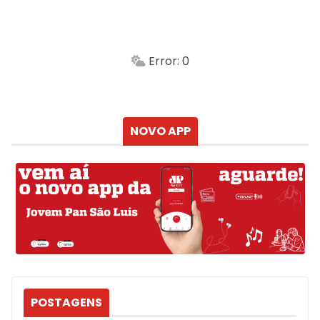
São Luís
-
Min.
Máx.
Error: 0
Sensação
Vento
Umidade do ar
Chuva
Atualizado às
NOVO APP
POSTAGENS