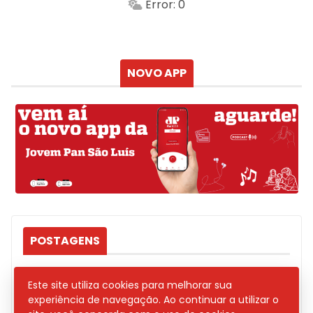
Error: 0
Sensação
Vento
Umidade do ar
Chuva
Atualizado às
NOVO APP
POSTAGENS
DNIT INICIARÁ MANUTENÇÃO NA PONTE
Este site utiliza cookies para melhorar sua
DO ESTREITO DOS MOSQUITOS NESTA
experiência de navegação. Ao continuar a utilizar o
QUINTA; TRÂNSITO TERÁ SISTEMA ‘PARE
E SIGA’ NA BR-135