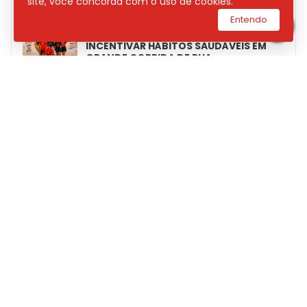
site, você concorda com o uso de cookies.
Entendo
BOALI RUN PROMETE REUNIR ATLETAS E
INCENTIVAR HÁBITOS SAUDÁVEIS EM
GRANDE CORRIDA DE RUA
“TEM SAMBA DO PROFESSOR” REÚNE
MÚSICA E SOLIDARIEDADE COM SHOW
INÉDITO DE JU DINIZ EM SÃO LUÍS
POLÍCIA CIVIL INCINERA MAIS DE 2
TONELADAS DE DROGAS NO MARANHÃO
ENALDINHO ESTREIA TURNÊ “A ORIGEM
DE HAPPY & ANGRY” EM SÃO LUÍS NESTE
FIM DE SEMANA