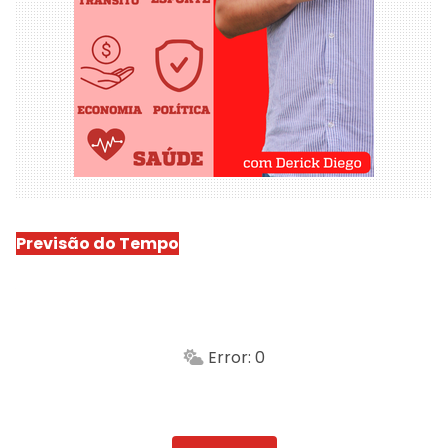
Previsão do Tempo
São Luís
-
Min.
Máx.
Error: 0
Sensação
Vento
Umidade do ar
Chuva
Atualizado às