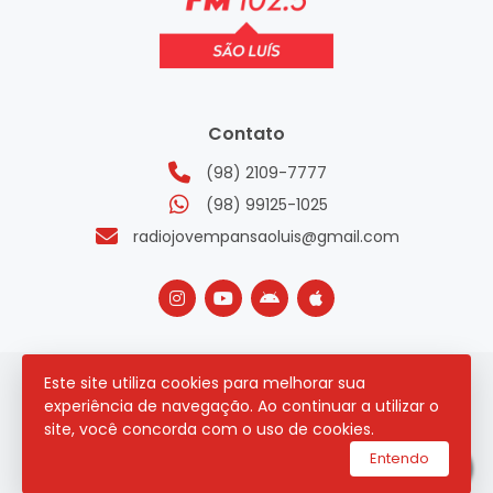
Contato
(98) 2109-7777
(98) 99125-1025
radiojovempansaoluis@gmail.com
Este site utiliza cookies para melhorar sua
2026 © Todos os direitos reservados.
experiência de navegação. Ao continuar a utilizar o
site, você concorda com o uso de cookies.
utilizamos a plataforma
Entendo