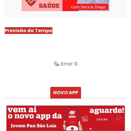
Previsão do Tempo
São Luís
-
Min.
Máx.
Error: 0
Sensação
Vento
Umidade do ar
Chuva
Atualizado às
NOVO APP