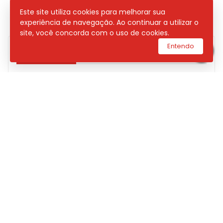
Este site utiliza cookies para melhorar sua
experiência de navegação. Ao continuar a utilizar o
site, você concorda com o uso de cookies.
Entendo
POSTAGENS
DNIT INICIARÁ MANUTENÇÃO NA PONTE
DO ESTREITO DOS MOSQUITOS NESTA
QUINTA; TRÂNSITO TERÁ SISTEMA ‘PARE
E SIGA’ NA BR-135
BOALI RUN PROMETE REUNIR ATLETAS E
INCENTIVAR HÁBITOS SAUDÁVEIS EM
GRANDE CORRIDA DE RUA
“TEM SAMBA DO PROFESSOR” REÚNE
MÚSICA E SOLIDARIEDADE COM SHOW
INÉDITO DE JU DINIZ EM SÃO LUÍS
POLÍCIA CIVIL INCINERA MAIS DE 2