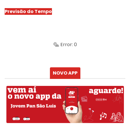
Previsão do Tempo
São Luís
-
Min.
Máx.
Error: 0
Sensação
Vento
Umidade do ar
Chuva
Atualizado às
NOVO APP