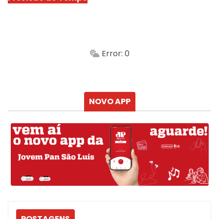
São Luís
-
Min.
Máx.
Error: 0
Sensação
Vento
Umidade do ar
Chuva
Atualizado às
NOVO APP
POSTAGENS