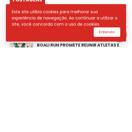
Este site utiliza cookies para melhorar sua
DNIT INICIARÁ MANUTENÇÃO NA PONTE
experiência de navegação. Ao continuar a utilizar o
DO ESTREITO DOS MOSQUITOS NESTA
site, você concorda com o uso de cookies.
QUINTA; TRÂNSITO TERÁ SISTEMA ‘PARE
E SIGA’ NA BR-135
Entendo
BOALI RUN PROMETE REUNIR ATLETAS E
INCENTIVAR HÁBITOS SAUDÁVEIS EM
GRANDE CORRIDA DE RUA
“TEM SAMBA DO PROFESSOR” REÚNE
MÚSICA E SOLIDARIEDADE COM SHOW
INÉDITO DE JU DINIZ EM SÃO LUÍS
POLÍCIA CIVIL INCINERA MAIS DE 2
TONELADAS DE DROGAS NO MARANHÃO
ENALDINHO ESTREIA TURNÊ “A ORIGEM
DE HAPPY & ANGRY” EM SÃO LUÍS NESTE
FIM DE SEMANA