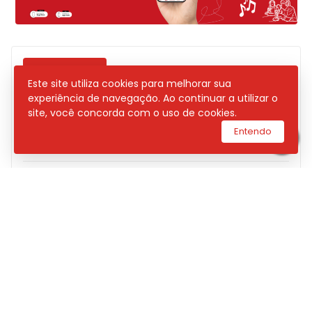
POSTAGENS
Este site utiliza cookies para melhorar sua
experiência de navegação. Ao continuar a utilizar o
DNIT INICIARÁ MANUTENÇÃO NA PONTE
site, você concorda com o uso de cookies.
DO ESTREITO DOS MOSQUITOS NESTA
Entendo
QUINTA; TRÂNSITO TERÁ SISTEMA ‘PARE
E SIGA’ NA BR-135
BOALI RUN PROMETE REUNIR ATLETAS E
INCENTIVAR HÁBITOS SAUDÁVEIS EM
GRANDE CORRIDA DE RUA
“TEM SAMBA DO PROFESSOR” REÚNE
MÚSICA E SOLIDARIEDADE COM SHOW
INÉDITO DE JU DINIZ EM SÃO LUÍS
POLÍCIA CIVIL INCINERA MAIS DE 2
TONELADAS DE DROGAS NO MARANHÃO