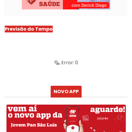
Previsão do Tempo
São Luís
-
Min.
Máx.
Error: 0
Sensação
Vento
Umidade do ar
Chuva
Atualizado às
NOVO APP