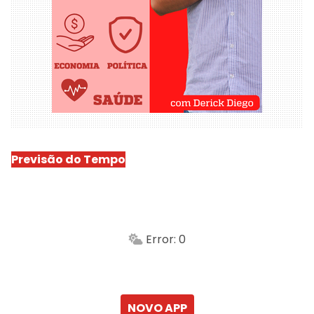
Previsão do Tempo
São Luís
-
Min.
Máx.
Error: 0
Sensação
Vento
Umidade do ar
Chuva
Atualizado às
NOVO APP