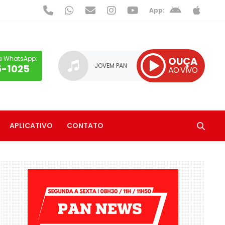
App:
a WhatsApp:
OUÇA
JOVEM PAN
5-1025
AO VIVO
APLICATIVO
CONTATO