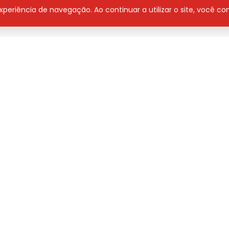
 da SEMFAZ em audiência pública
 experiência de navegação. Ao continuar a utilizar o site, você 
1h50 na programa Jovem Pan. Sintoniza 102.5 FM
 Áudio
AUGUSTO JR
Contato