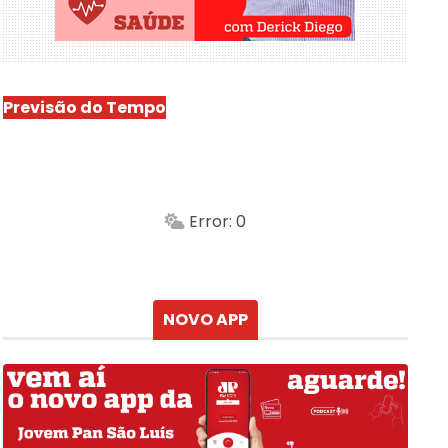
Previsão do Tempo
São Luís
-
Min.
Máx.
Error: 0
Sensação
Vento
Umidade do ar
Chuva
Atualizado às
NOVO APP