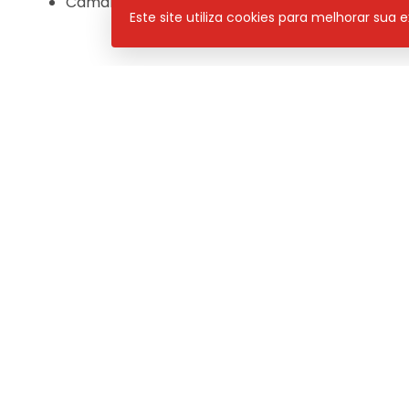
Câmara Municipal recebe prestação de contas
Este site utiliza cookies para melhorar sua
Pan News
– de segunda a sexta, às 08h30 / 11h e 1
Programa
Neste
PAN NEWS
Compartilhar