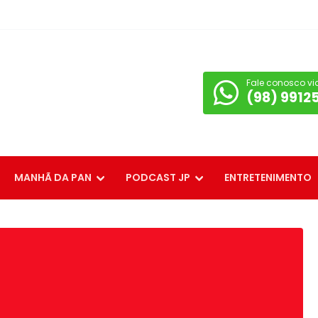
Fale conosco vi
(98) 9912
MANHÃ DA PAN
PODCAST JP
ENTRETENIMENTO