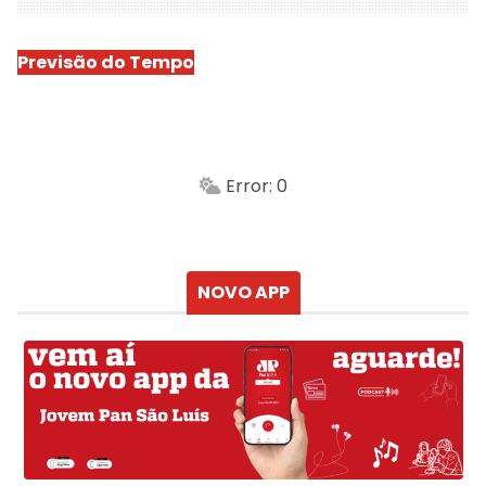
Previsão do Tempo
São Luís
-
Min.
Máx.
Error: 0
Sensação
Vento
Umidade do ar
Chuva
Atualizado às
NOVO APP