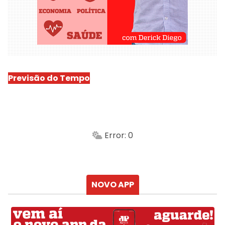
Previsão do Tempo
São Luís
-
Min.
Máx.
Error: 0
Sensação
Vento
Umidade do ar
Chuva
Atualizado às
NOVO APP