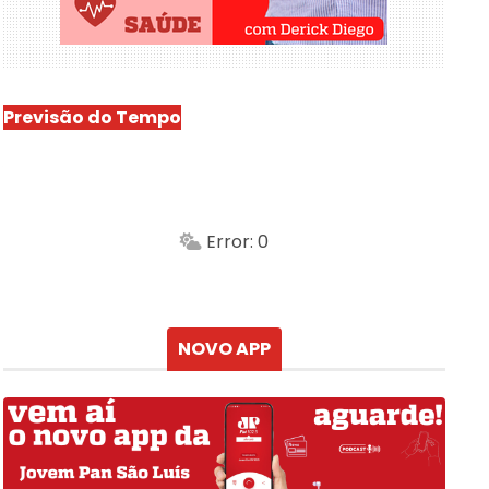
Previsão do Tempo
São Luís
-
Min.
Máx.
Error: 0
Sensação
Vento
Umidade do ar
Chuva
Atualizado às
NOVO APP