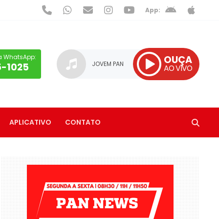
App:
a WhatsApp:
OUÇA
JOVEM PAN
5-1025
AO VIVO
APLICATIVO
CONTATO