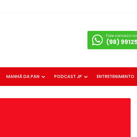
Fale conosco vi
(98) 9912
MANHÃ DA PAN
PODCAST JP
ENTRETENIMENTO