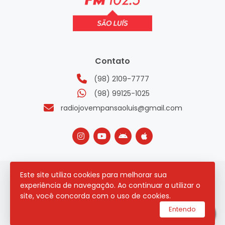
Contato
(98) 2109-7777
(98) 99125-1025
radiojovempansaoluis@gmail.com
Este site utiliza cookies para melhorar sua
2026 © Todos os direitos reservados.
experiência de navegação. Ao continuar a utilizar o
site, você concorda com o uso de cookies.
utilizamos a plataforma
Entendo