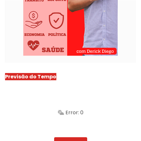
Previsão do Tempo
São Luís
-
Min.
Máx.
Error: 0
Sensação
Vento
Umidade do ar
Chuva
Atualizado às