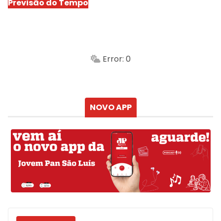
Previsão do Tempo
São Luís
-
Min.
Máx.
Error: 0
Sensação
Vento
Umidade do ar
Chuva
Atualizado às
NOVO APP