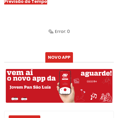
Previsão do Tempo
São Luís
-
Min.
Máx.
Error: 0
Sensação
Vento
Umidade do ar
Chuva
Atualizado às
NOVO APP