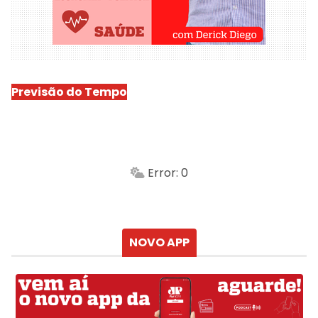
Previsão do Tempo
São Luís
-
Min.
Máx.
Error: 0
Sensação
Vento
Umidade do ar
Chuva
Atualizado às
NOVO APP