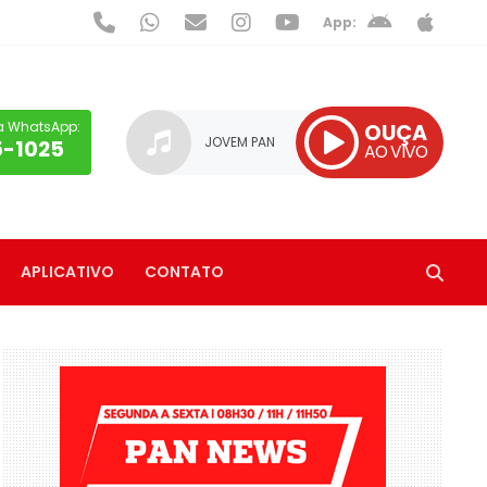
App:
a WhatsApp:
OUÇA
JOVEM PAN
5-1025
AO VIVO
APLICATIVO
CONTATO