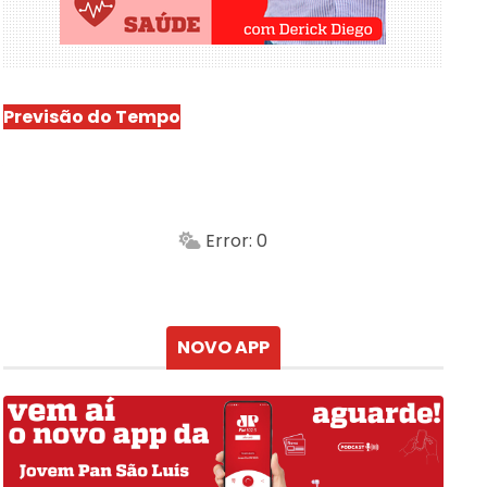
Previsão do Tempo
São Luís
-
Min.
Máx.
Error: 0
Sensação
Vento
Umidade do ar
Chuva
Atualizado às
NOVO APP