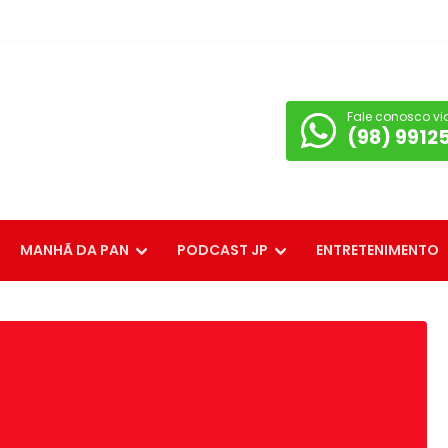
Fale conosco vi
(98) 9912
MANHÃ DA PAN
PODCAST JP
ENTRETENIMENTO