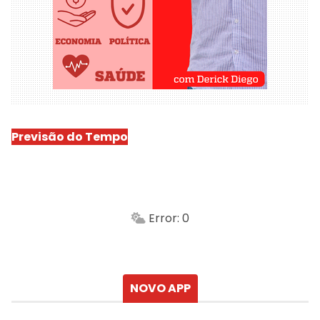
Previsão do Tempo
São Luís
-
Min.
Máx.
Error: 0
Sensação
Vento
Umidade do ar
Chuva
Atualizado às
NOVO APP