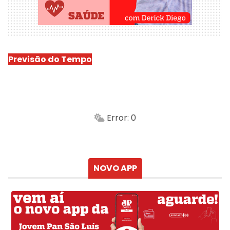
Previsão do Tempo
São Luís
-
Min.
Máx.
Error: 0
Sensação
Vento
Umidade do ar
Chuva
Atualizado às
NOVO APP