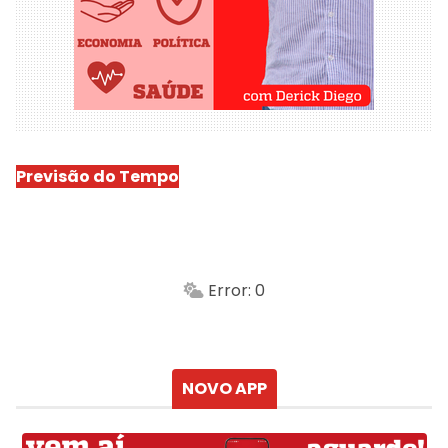
Previsão do Tempo
São Luís
-
Min.
Máx.
Error: 0
Sensação
Vento
Umidade do ar
Chuva
Atualizado às
NOVO APP