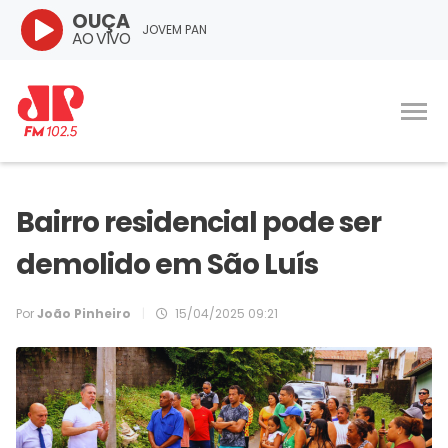
OUÇA
JOVEM PAN
AO VIVO
Bairro residencial pode ser
demolido em São Luís
Por
João Pinheiro
|
15/04/2025 09:21