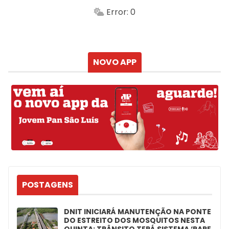
Min.
Máx.
Error: 0
Sensação
Vento
Umidade do ar
Chuva
Atualizado às
NOVO APP
POSTAGENS
DNIT INICIARÁ MANUTENÇÃO NA PONTE
DO ESTREITO DOS MOSQUITOS NESTA
QUINTA; TRÂNSITO TERÁ SISTEMA ‘PARE