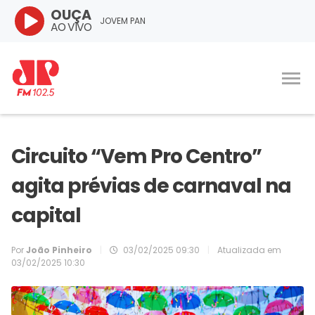
OUÇA
JOVEM PAN
AO VIVO
Circuito “Vem Pro Centro”
agita prévias de carnaval na
capital
Por
João Pinheiro
|
03/02/2025 09:30
|
Atualizada em
03/02/2025 10:30