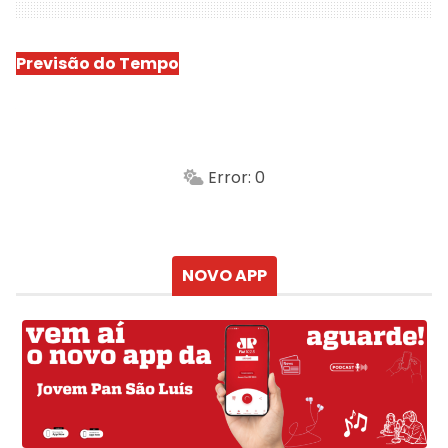
Previsão do Tempo
São Luís
-
Min.
Máx.
Error: 0
Sensação
Vento
Umidade do ar
Chuva
Atualizado às
NOVO APP