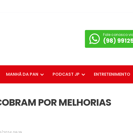
Fale conosco vi
(98) 9912
MANHÃ DA PAN
PODCAST JP
ENTRETENIMENTO
 COBRAM POR MELHORIAS
2/2024 09:19