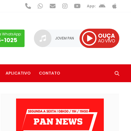
App:
a WhatsApp:
OUÇA
JOVEM PAN
5-1025
AO VIVO
APLICATIVO
CONTATO