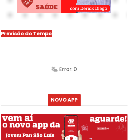
Previsão do Tempo
São Luís
-
Min.
Máx.
Error: 0
Sensação
Vento
Umidade do ar
Chuva
Atualizado às
NOVO APP