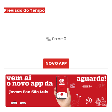
Previsão do Tempo
São Luís
-
Min.
Máx.
Error: 0
Sensação
Vento
Umidade do ar
Chuva
Atualizado às
NOVO APP