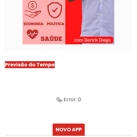
Previsão do Tempo
São Luís
-
Min.
Máx.
Error: 0
Sensação
Vento
Umidade do ar
Chuva
Atualizado às
NOVO APP