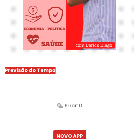
Previsão do Tempo
São Luís
-
Min.
Máx.
Error: 0
Sensação
Vento
Umidade do ar
Chuva
Atualizado às
NOVO APP