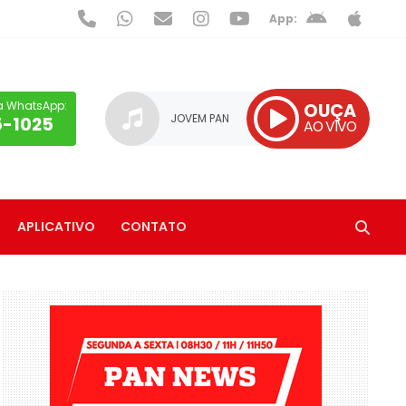
App:
a WhatsApp:
OUÇA
JOVEM PAN
5-1025
AO VIVO
APLICATIVO
CONTATO