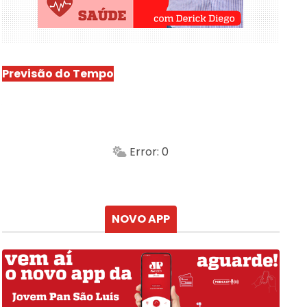
Previsão do Tempo
São Luís
-
Min.
Máx.
Error: 0
Sensação
Vento
Umidade do ar
Chuva
Atualizado às
NOVO APP