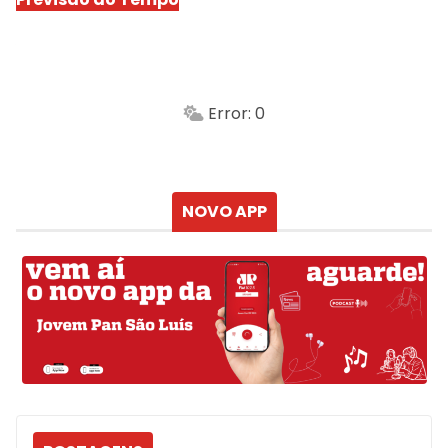
São Luís
-
Min.
Máx.
Error: 0
Sensação
Vento
Umidade do ar
Chuva
Atualizado às
NOVO APP