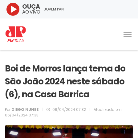
OUÇA
JOVEM PAN
AO VIVO
Boi de Morros lança tema do
São João 2024 neste sábado
(6), na Casa Barrica
Por
DIEGO NUNES
|
06/04/2024 07:32
|
Atualizada em
06/04/2024 07:33