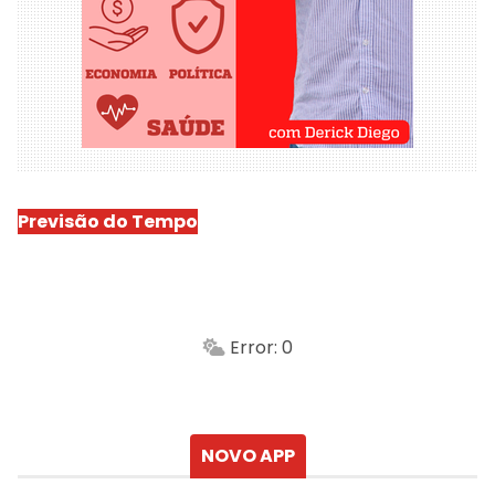
Previsão do Tempo
São Luís
-
Min.
Máx.
Error: 0
Sensação
Vento
Umidade do ar
Chuva
Atualizado às
NOVO APP